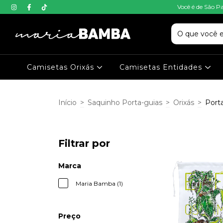
Você é de São P
Camisetas Orixás
Camisetas Entidades
Início
>
Saquinho Porta-guias
>
Orixás
>
Port
Filtrar por
Marca
Maria Bamba (1)
Preço