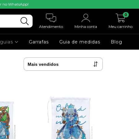
mar no WhatsApp!
0
Atendimento
Minha conta
Meu carrinho
-guias
Garrafas
Guia de medidas
Blog