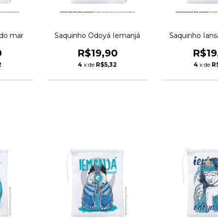
 do mar
Saquinho Odoyá Iemanjá
Saquinho Ians
0
R$19,90
R$19
2
4
x de
R$5,32
4
x de
R