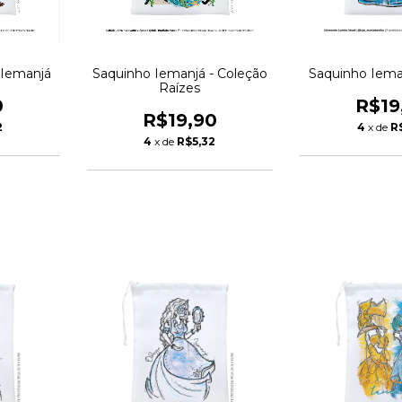
 Iemanjá
Saquinho Iemanjá - Coleção
Saquinho Iema
Raízes
0
R$19
R$19,90
2
4
x de
R
4
x de
R$5,32