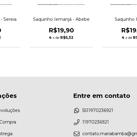
- Sereia
Saquinho Iemanjá - Abebe
Saquinho 
0
R$19,90
R$19
2
4
x de
R$5,32
4
x de
R
ações
Entre em contato
evoluções
5511970236921
 Compra
11970236921
ntrega
contato.mariabamba@gm