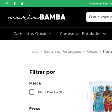
Você é de São P
Camisetas Orixás
Camisetas Entidades
Início
>
Saquinho Porta-guias
>
Orixás
>
Port
Filtrar por
Marca
Maria Bamba (12)
Preço