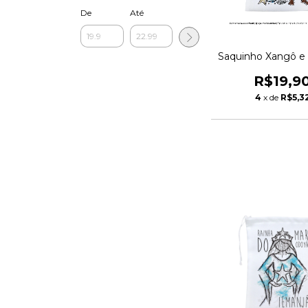
De
Até
Saquinho Xangô e
R$19,9
4
x de
R$5,3