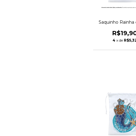
Saquinho Rainha
R$19,9
4
x de
R$5,3