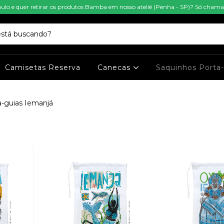
aulo e quer retirar os produtos Bamba em nosso ateliê (Penha - SP)? Só cha
Camisetas Reserva
Canecas
Saquinhos Porta
a-guias Iemanjá