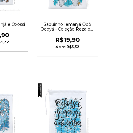
njá e Oxóssi
Saquinho Iemanjá Odô
Odoyá - Coleção Reza em
Ponto
,90
R$19,90
$5,32
4
x de
R$5,32