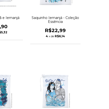
ã e Iemanjá
Saquinho Iemanjá - Coleção
Essência
,90
R$22,99
$5,32
4
x de
R$6,14